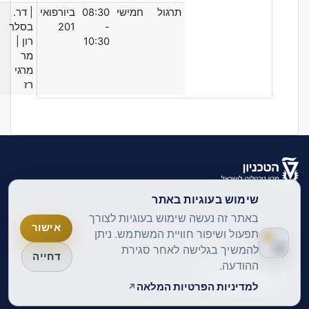
תרגול
חמישי
08:30
ביורפואי
| דר.
-
201
בסלר
10:30
רון
|
מר
מרגי
רז
שימוש בעוגיות באתר
עברית ‎(he)‎
עברית ‎(he)‎
באתר זה נעשה שימוש בעוגיות לצורך
אישור
English ‎(en)‎
תפעול ושיפור חוויית המשתמש. ניתן
להמשיך בגלישה לאחר סגירת
דחייה
ההודעה.
מדיניות הפרטיות
הצהרת נגישות
למדיניות הפרטיות המלאה