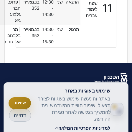
הרצאה
שני
12:30
בנ.מאייר
| פרופ.
שפת
11
-
352
חבר
לימוד:
14:30
גלבוע
עברית
גיא
תרגול
שני
14:30
בנ.מאייר
| מר
-
352
בלבנוב
15:30
אלכסנדר
שימוש בעוגיות באתר
עברית ‎(he)‎
עברית ‎(he)‎
באתר זה נעשה שימוש בעוגיות לצורך
אישור
English ‎(en)‎
תפעול ושיפור חוויית המשתמש. ניתן
להמשיך בגלישה לאחר סגירת
דחייה
ההודעה.
מדיניות הפרטיות
הצהרת נגישות
למדיניות הפרטיות המלאה