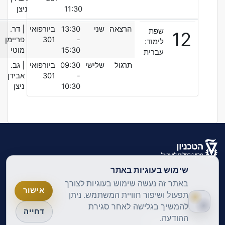
11:30
ניצן
הרצאה
שני
13:30
ביורפואי
| דר.
שפת
12
-
301
פריימן
לימוד:
15:30
מוטי
עברית
תרגול
שלישי
09:30
ביורפואי
| גב.
-
301
אבידן
10:30
ניצן
שימוש בעוגיות באתר
עברית ‎(he)‎
עברית ‎(he)‎
באתר זה נעשה שימוש בעוגיות לצורך
אישור
English ‎(en)‎
תפעול ושיפור חוויית המשתמש. ניתן
להמשיך בגלישה לאחר סגירת
דחייה
ההודעה.
מדיניות הפרטיות