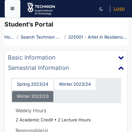
Skip to main content
Login
Side panel
Student's Portal
Home
Search Technion Courses
325001 - Artist in Residence Studio 1
Basic Information
Semestrial Information
Spring 2023/24
Winter 2023/24
Winter 2022/23
Weekly Hours
2 Academic Credit • 2 Lecture Hours
Responsible(s)