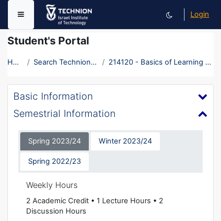
Skip to main content
Login
Side panel
Student's Portal
Home
Search Technion Courses
214120 - Basics of Learning and Teaching
Basic Information
Semestrial Information
Spring 2023/24
Winter 2023/24
Spring 2022/23
Weekly Hours
2 Academic Credit • 1 Lecture Hours • 2
Discussion Hours